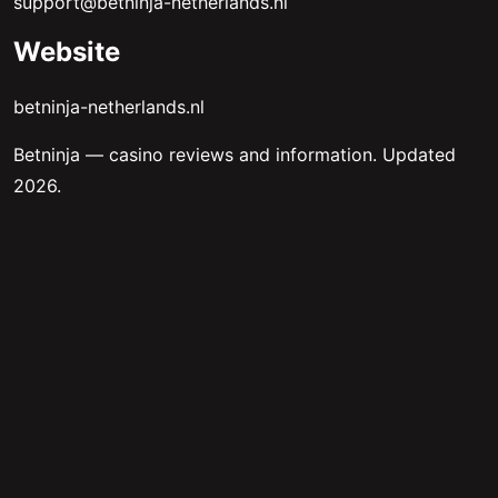
support@betninja-netherlands.nl
Website
betninja-netherlands.nl
Betninja — casino reviews and information. Updated
2026.