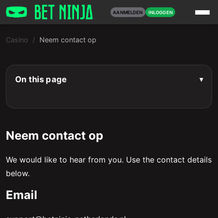
AANMELDEN
INLOGGEN
Casino
/
Neem contact op
On this page
▾
Neem contact op
We would like to hear from you. Use the contact details
below.
Email